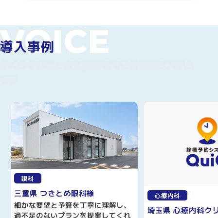
VOICE
導入事例
多くのクリニックに選ばれている
予約システム
です
眼科
三重県 つきとめ眼科様
心療内科
細かな要望と予算を丁寧に理解し、
埼玉県 心療内科ク
過不足のないプランを提案してくれ