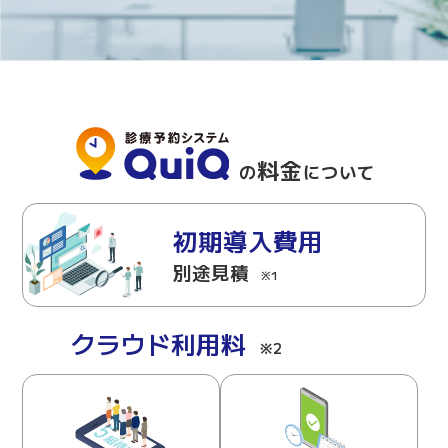
料金
の
について
初期導入費用
別途見積
※1
クラウド利用料
※2