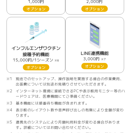
1,000円
2,000円
オプション
オプション
インフルエンザワクチン
LINE連携機能
接種予約機能
3,000円
15,000円/1シーズン
※7
※6
オプション
オプション
※1
現地でのセットアップ、操作説明を実施する場合の作業費用、
出張費については別途お見積りさせていただきます。
※2
インターネット環境に接続できるPCや表示板用モニター等のハ
ードウェアは、医療機関にてご準備ください。
※3
基本機能には順番待ち機能が含まれます。
※4
表示板のレイアウト数や音声呼び出しの有無により金額が変わ
ります。
※5
連携先のシステムにより月額利用料金が変わる場合がありま
す。詳細についてはお問い合わせください。