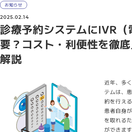
お知らせ
2025.02.14
診療予約システムにIVR
要？コスト・利便性を徹底
解説
近年、多
テムは、患
約を行え
患者自身
を取れる
ができま